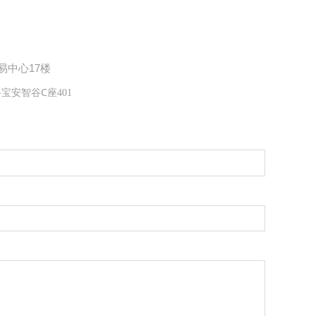
易中心17楼
路宝安智谷C
座401